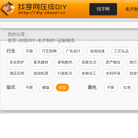
找字网
名片
您的位置：
首页
>
在线DIY
>
名片制作
>
运输物流
行业
不限
IT互联网
广告设计
游戏动漫
工艺礼品
安全防护
家具建材
家电数码
居家生活
房产物业
医疗
酒店宾馆
旅游机票
行政机关
农林化工
水利环保
批发
版式
颜色
不限
横版
竖版
不限
红色