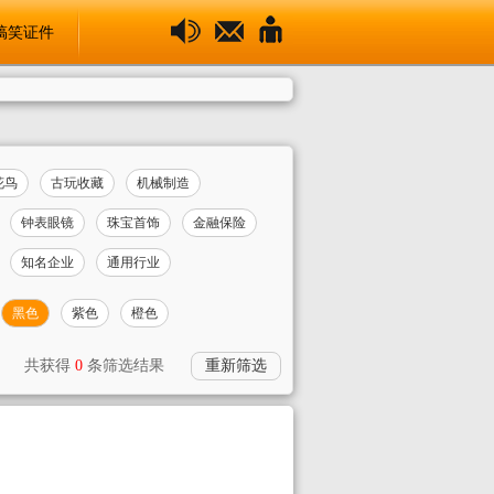
搞笑证件
花鸟
古玩收藏
机械制造
钟表眼镜
珠宝首饰
金融保险
知名企业
通用行业
黑色
紫色
橙色
共获得
0
条筛选结果
重新筛选