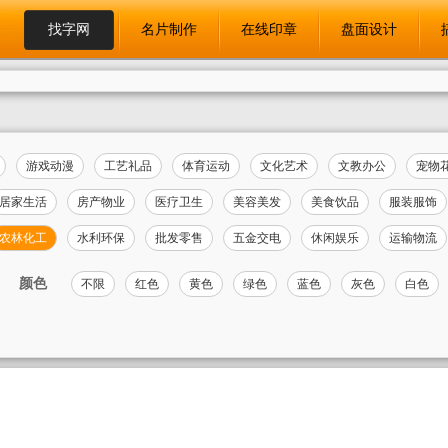
找字网
名片制作
在线印章
盘面设计
游戏动漫
工艺礼品
体育运动
文化艺术
文教办公
宠物
居家生活
房产物业
医疗卫生
美容美发
美食饮品
服装服饰
农林化工
水利环保
批发零售
五金交电
休闲娱乐
运输物流
颜色
不限
红色
黄色
绿色
蓝色
灰色
白色