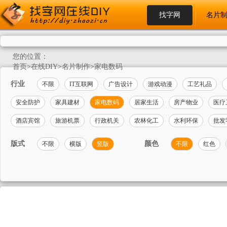
找字网
名片
您的位置：
首页
>
在线DIY
>
名片制作
>
家电数码
行业
不限
IT互联网
广告设计
游戏动漫
工艺礼品
安全防护
家具建材
家电数码
居家生活
房产物业
医疗
酒店宾馆
旅游机票
行政机关
农林化工
水利环保
批发
版式
颜色
不限
横版
竖版
不限
红色