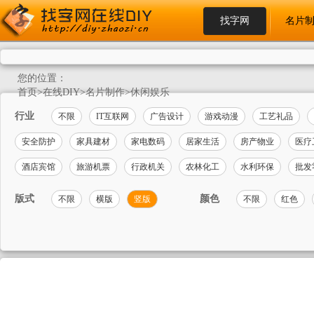
找字网
名片
您的位置：
首页
>
在线DIY
>
名片制作
>
休闲娱乐
行业
不限
IT互联网
广告设计
游戏动漫
工艺礼品
安全防护
家具建材
家电数码
居家生活
房产物业
医疗
酒店宾馆
旅游机票
行政机关
农林化工
水利环保
批发
版式
颜色
不限
横版
竖版
不限
红色