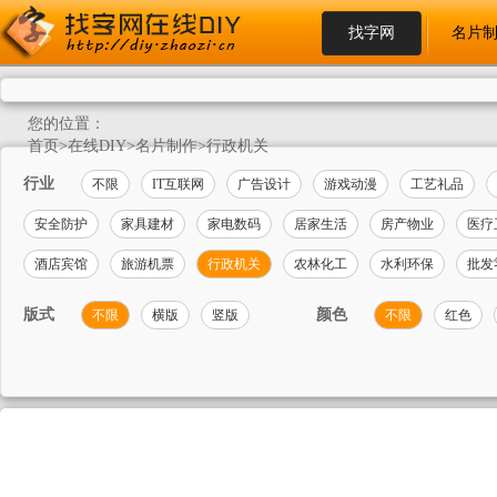
找字网
名片
您的位置：
首页
>
在线DIY
>
名片制作
>
行政机关
行业
不限
IT互联网
广告设计
游戏动漫
工艺礼品
安全防护
家具建材
家电数码
居家生活
房产物业
医疗
酒店宾馆
旅游机票
行政机关
农林化工
水利环保
批发
版式
颜色
不限
横版
竖版
不限
红色