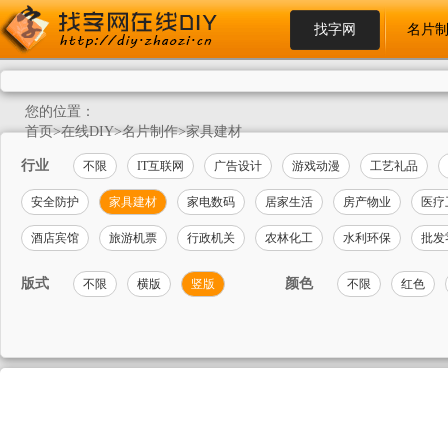
找字网
名片
您的位置：
首页
>
在线DIY
>
名片制作
>
家具建材
行业
不限
IT互联网
广告设计
游戏动漫
工艺礼品
安全防护
家具建材
家电数码
居家生活
房产物业
医疗
酒店宾馆
旅游机票
行政机关
农林化工
水利环保
批发
版式
颜色
不限
横版
竖版
不限
红色