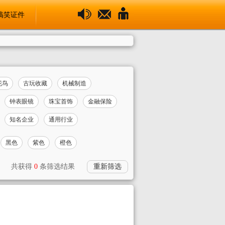
搞笑证件
花鸟
古玩收藏
机械制造
钟表眼镜
珠宝首饰
金融保险
知名企业
通用行业
黑色
紫色
橙色
共获得
0
条筛选结果
重新筛选