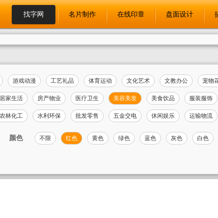
找字网
名片制作
在线印章
盘面设计
游戏动漫
工艺礼品
体育运动
文化艺术
文教办公
宠物
居家生活
房产物业
医疗卫生
美容美发
美食饮品
服装服饰
农林化工
水利环保
批发零售
五金交电
休闲娱乐
运输物流
颜色
不限
红色
黄色
绿色
蓝色
灰色
白色