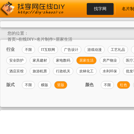
找字网
名片
您的位置：
首页
>
在线DIY
>
名片制作
>
居家生活
行业
不限
IT互联网
广告设计
游戏动漫
工艺礼品
安全防护
家具建材
家电数码
居家生活
房产物业
医疗
酒店宾馆
旅游机票
行政机关
农林化工
水利环保
批发
版式
颜色
不限
横版
竖版
不限
红色