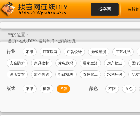
找字网
名片
您的位置：
首页
>
在线DIY
>
名片制作
>
运输物流
行业
不限
IT互联网
广告设计
游戏动漫
工艺礼品
安全防护
家具建材
家电数码
居家生活
房产物业
医疗
酒店宾馆
旅游机票
行政机关
农林化工
水利环保
批发
版式
颜色
不限
横版
竖版
不限
红色