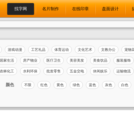
找字网
名片制作
在线印章
盘面设计
游戏动漫
工艺礼品
体育运动
文化艺术
文教办公
宠物
居家生活
房产物业
医疗卫生
美容美发
美食饮品
服装服饰
农林化工
水利环保
批发零售
五金交电
休闲娱乐
运输物流
颜色
不限
红色
黄色
绿色
蓝色
灰色
白色