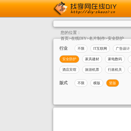
您的位置：
首页
>
在线DIY
>
名片制作
>
安全防护
行业
不限
IT互联网
广告设计
安全防护
家具建材
家电数码
酒店宾馆
旅游机票
行政机关
版式
不限
横版
竖版