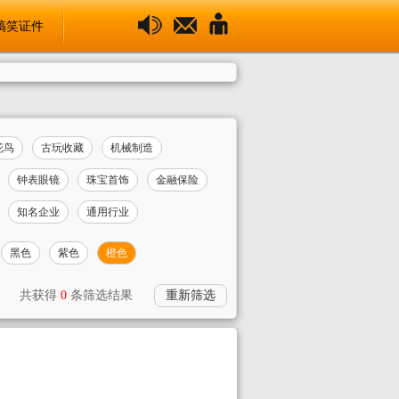
搞笑证件
花鸟
古玩收藏
机械制造
钟表眼镜
珠宝首饰
金融保险
知名企业
通用行业
黑色
紫色
橙色
共获得
0
条筛选结果
重新筛选