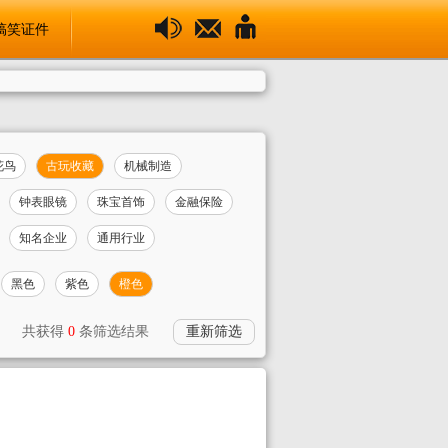
搞笑证件
花鸟
古玩收藏
机械制造
钟表眼镜
珠宝首饰
金融保险
知名企业
通用行业
黑色
紫色
橙色
共获得
0
条筛选结果
重新筛选