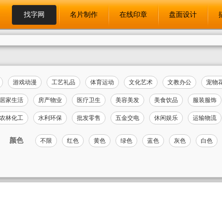
找字网
名片制作
在线印章
盘面设计
游戏动漫
工艺礼品
体育运动
文化艺术
文教办公
宠物
居家生活
房产物业
医疗卫生
美容美发
美食饮品
服装服饰
农林化工
水利环保
批发零售
五金交电
休闲娱乐
运输物流
颜色
不限
红色
黄色
绿色
蓝色
灰色
白色