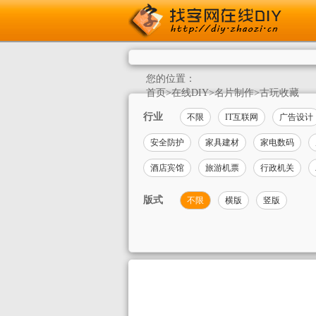
您的位置：
首页
>
在线DIY
>
名片制作
>
古玩收藏
行业
不限
IT互联网
广告设计
安全防护
家具建材
家电数码
酒店宾馆
旅游机票
行政机关
版式
不限
横版
竖版