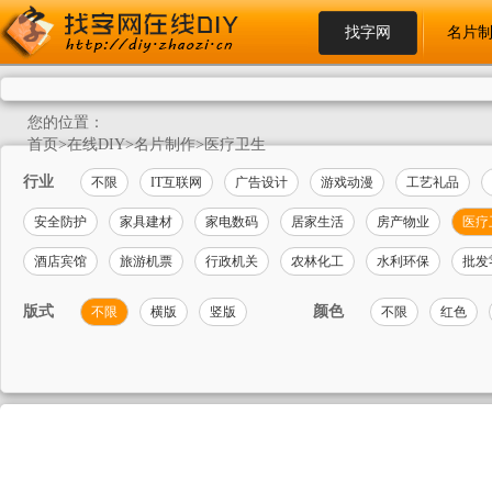
找字网
名片
您的位置：
首页
>
在线DIY
>
名片制作
>
医疗卫生
行业
不限
IT互联网
广告设计
游戏动漫
工艺礼品
安全防护
家具建材
家电数码
居家生活
房产物业
医疗
酒店宾馆
旅游机票
行政机关
农林化工
水利环保
批发
版式
颜色
不限
横版
竖版
不限
红色