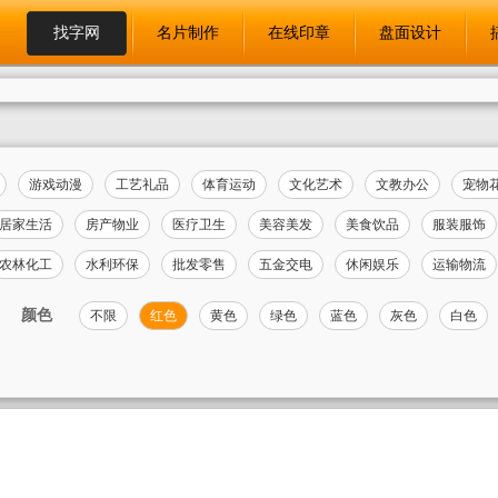
找字网
名片制作
在线印章
盘面设计
游戏动漫
工艺礼品
体育运动
文化艺术
文教办公
宠物
居家生活
房产物业
医疗卫生
美容美发
美食饮品
服装服饰
农林化工
水利环保
批发零售
五金交电
休闲娱乐
运输物流
颜色
不限
红色
黄色
绿色
蓝色
灰色
白色