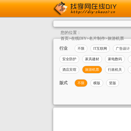
您的位置：
首页
>
在线DIY
>
名片制作
>
旅游机票
行业
不限
IT互联网
广告设计
安全防护
家具建材
家电数码
酒店宾馆
旅游机票
行政机关
版式
不限
横版
竖版