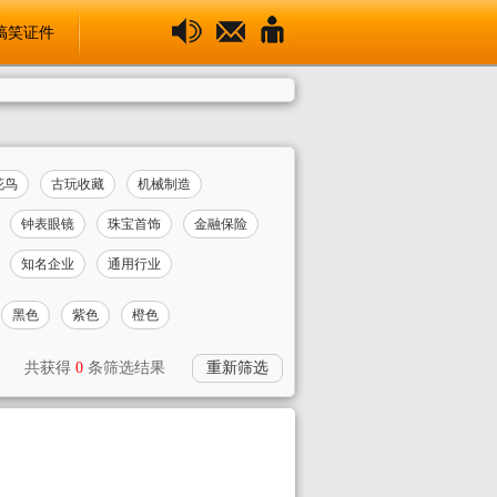
搞笑证件
花鸟
古玩收藏
机械制造
钟表眼镜
珠宝首饰
金融保险
知名企业
通用行业
黑色
紫色
橙色
共获得
0
条筛选结果
重新筛选