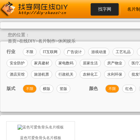
找字网
名片
您的位置：
首页
>
在线DIY
>
名片制作
>
休闲娱乐
行业
不限
IT互联网
广告设计
游戏动漫
工艺礼品
安全防护
家具建材
家电数码
居家生活
房产物业
医疗
酒店宾馆
旅游机票
行政机关
农林化工
水利环保
批发
版式
颜色
不限
横版
竖版
不限
红色
蓝色可爱鱼骨头名片模板