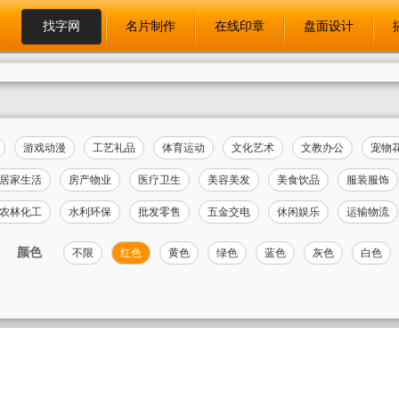
找字网
名片制作
在线印章
盘面设计
游戏动漫
工艺礼品
体育运动
文化艺术
文教办公
宠物
居家生活
房产物业
医疗卫生
美容美发
美食饮品
服装服饰
农林化工
水利环保
批发零售
五金交电
休闲娱乐
运输物流
颜色
不限
红色
黄色
绿色
蓝色
灰色
白色