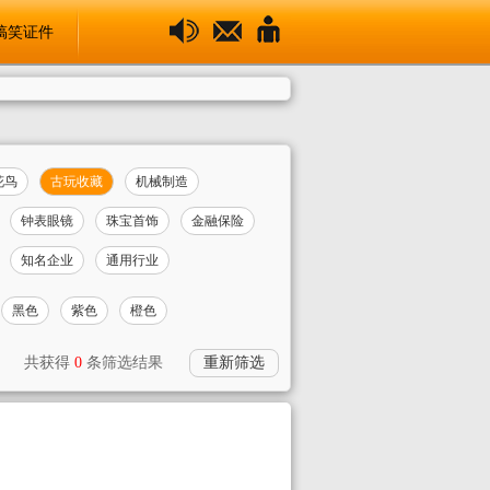
搞笑证件
花鸟
古玩收藏
机械制造
钟表眼镜
珠宝首饰
金融保险
知名企业
通用行业
黑色
紫色
橙色
共获得
0
条筛选结果
重新筛选