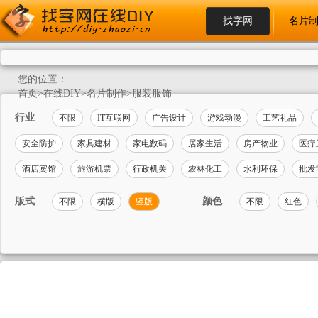
找字网
名片
您的位置：
首页
>
在线DIY
>
名片制作
>
服装服饰
行业
不限
IT互联网
广告设计
游戏动漫
工艺礼品
安全防护
家具建材
家电数码
居家生活
房产物业
医疗
酒店宾馆
旅游机票
行政机关
农林化工
水利环保
批发
版式
颜色
不限
横版
竖版
不限
红色