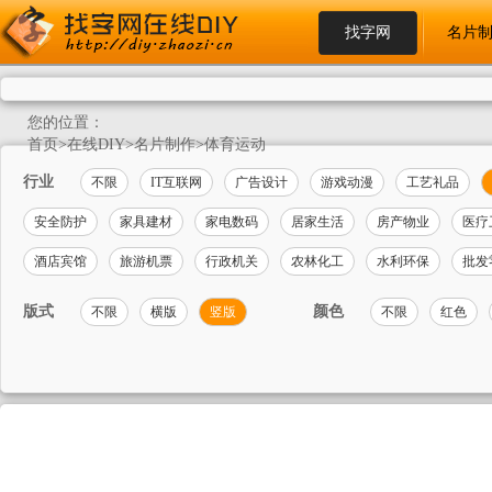
找字网
名片
您的位置：
首页
>
在线DIY
>
名片制作
>
体育运动
行业
不限
IT互联网
广告设计
游戏动漫
工艺礼品
安全防护
家具建材
家电数码
居家生活
房产物业
医疗
酒店宾馆
旅游机票
行政机关
农林化工
水利环保
批发
版式
颜色
不限
横版
竖版
不限
红色