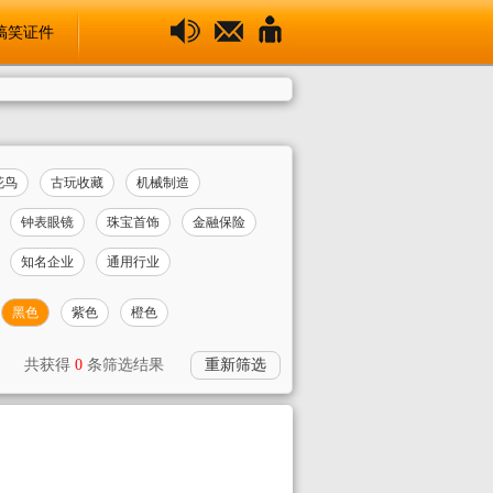
搞笑证件
花鸟
古玩收藏
机械制造
钟表眼镜
珠宝首饰
金融保险
知名企业
通用行业
黑色
紫色
橙色
共获得
0
条筛选结果
重新筛选