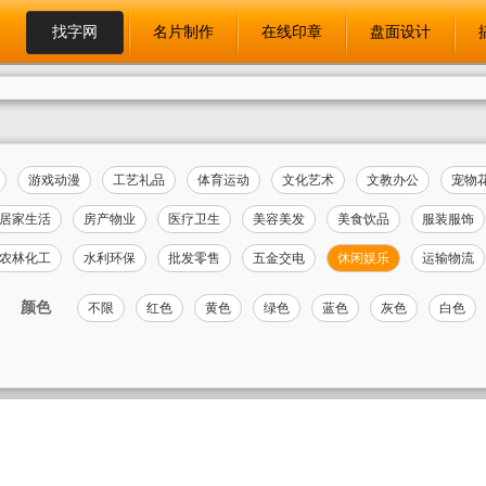
找字网
名片制作
在线印章
盘面设计
游戏动漫
工艺礼品
体育运动
文化艺术
文教办公
宠物
居家生活
房产物业
医疗卫生
美容美发
美食饮品
服装服饰
农林化工
水利环保
批发零售
五金交电
休闲娱乐
运输物流
颜色
不限
红色
黄色
绿色
蓝色
灰色
白色