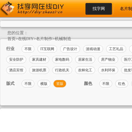
找字网
名片
您的位置：
首页
>
在线DIY
>
名片制作
>
机械制造
行业
不限
IT互联网
广告设计
游戏动漫
工艺礼品
安全防护
家具建材
家电数码
居家生活
房产物业
医疗
酒店宾馆
旅游机票
行政机关
农林化工
水利环保
批发
版式
颜色
不限
横版
竖版
不限
红色