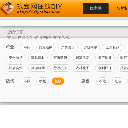
找字网
名片
您的位置：
首页
>
在线DIY
>
名片制作
>
文化艺术
行业
不限
IT互联网
广告设计
游戏动漫
工艺礼品
安全防护
家具建材
家电数码
居家生活
房产物业
医疗
酒店宾馆
旅游机票
行政机关
农林化工
水利环保
批发
版式
颜色
不限
横版
竖版
不限
红色