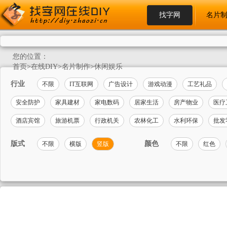
找字网
名片
您的位置：
首页
>
在线DIY
>
名片制作
>
休闲娱乐
行业
不限
IT互联网
广告设计
游戏动漫
工艺礼品
安全防护
家具建材
家电数码
居家生活
房产物业
医疗
酒店宾馆
旅游机票
行政机关
农林化工
水利环保
批发
版式
颜色
不限
横版
竖版
不限
红色