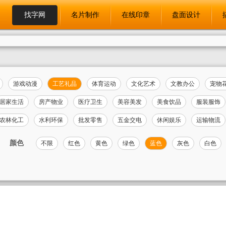
找字网
名片制作
在线印章
盘面设计
游戏动漫
工艺礼品
体育运动
文化艺术
文教办公
宠物
居家生活
房产物业
医疗卫生
美容美发
美食饮品
服装服饰
农林化工
水利环保
批发零售
五金交电
休闲娱乐
运输物流
颜色
不限
红色
黄色
绿色
蓝色
灰色
白色