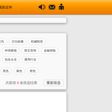
搞笑证件
花鸟
古玩收藏
机械制造
钟表眼镜
珠宝首饰
金融保险
知名企业
通用行业
黑色
紫色
橙色
共获得
0
条筛选结果
重新筛选