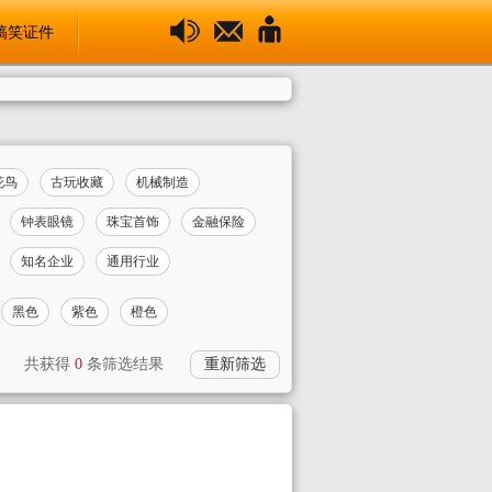
搞笑证件
花鸟
古玩收藏
机械制造
钟表眼镜
珠宝首饰
金融保险
知名企业
通用行业
黑色
紫色
橙色
共获得
0
条筛选结果
重新筛选