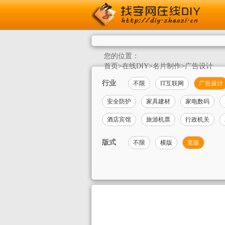
您的位置：
首页
>
在线DIY
>
名片制作
>
广告设计
行业
不限
IT互联网
广告设计
安全防护
家具建材
家电数码
酒店宾馆
旅游机票
行政机关
版式
不限
横版
竖版