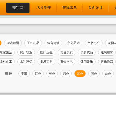
找字网
名片制作
在线印章
盘面设计
游戏动漫
工艺礼品
体育运动
文化艺术
文教办公
宠物
居家生活
房产物业
医疗卫生
美容美发
美食饮品
服装服饰
农林化工
水利环保
批发零售
五金交电
休闲娱乐
运输物流
颜色
不限
红色
黄色
绿色
蓝色
灰色
白色