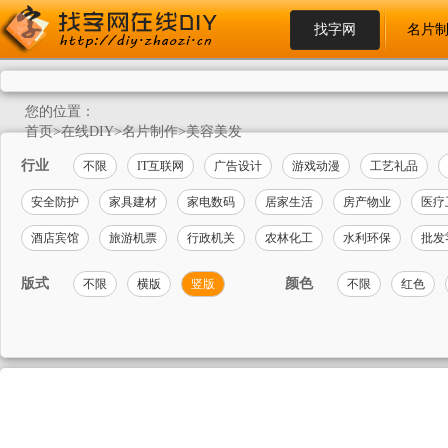
找字网
名片
您的位置：
首页
>
在线DIY
>
名片制作
>
美容美发
行业
不限
IT互联网
广告设计
游戏动漫
工艺礼品
安全防护
家具建材
家电数码
居家生活
房产物业
医疗
酒店宾馆
旅游机票
行政机关
农林化工
水利环保
批发
版式
颜色
不限
横版
竖版
不限
红色