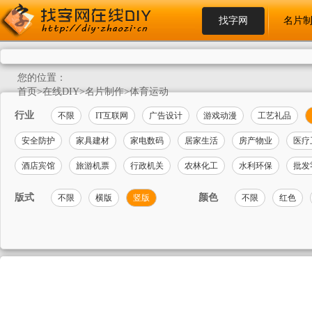
找字网
名片
您的位置：
首页
>
在线DIY
>
名片制作
>
体育运动
行业
不限
IT互联网
广告设计
游戏动漫
工艺礼品
安全防护
家具建材
家电数码
居家生活
房产物业
医疗
酒店宾馆
旅游机票
行政机关
农林化工
水利环保
批发
版式
颜色
不限
横版
竖版
不限
红色