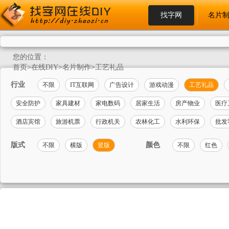
找字网
名片
您的位置：
首页
>
在线DIY
>
名片制作
>
工艺礼品
行业
不限
IT互联网
广告设计
游戏动漫
工艺礼品
安全防护
家具建材
家电数码
居家生活
房产物业
医疗
酒店宾馆
旅游机票
行政机关
农林化工
水利环保
批发
版式
颜色
不限
横版
竖版
不限
红色