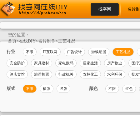
找字网
名片
您的位置：
首页
>
在线DIY
>
名片制作
>
工艺礼品
行业
不限
IT互联网
广告设计
游戏动漫
工艺礼品
安全防护
家具建材
家电数码
居家生活
房产物业
医疗
酒店宾馆
旅游机票
行政机关
农林化工
水利环保
批发
版式
颜色
不限
横版
竖版
不限
红色