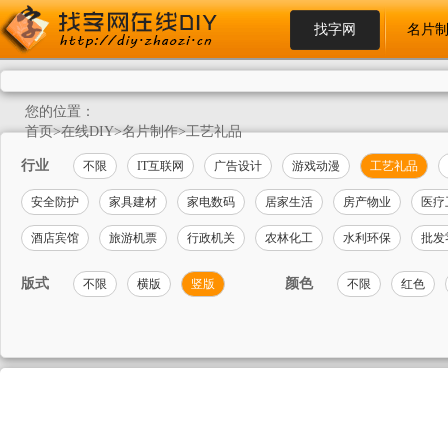
找字网
名片
您的位置：
首页
>
在线DIY
>
名片制作
>
工艺礼品
行业
不限
IT互联网
广告设计
游戏动漫
工艺礼品
安全防护
家具建材
家电数码
居家生活
房产物业
医疗
酒店宾馆
旅游机票
行政机关
农林化工
水利环保
批发
版式
颜色
不限
横版
竖版
不限
红色