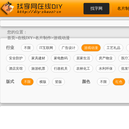
找字网
名片
您的位置：
首页
>
在线DIY
>
名片制作
>
游戏动漫
行业
不限
IT互联网
广告设计
游戏动漫
工艺礼品
安全防护
家具建材
家电数码
居家生活
房产物业
医疗
酒店宾馆
旅游机票
行政机关
农林化工
水利环保
批发
版式
颜色
不限
横版
竖版
不限
红色