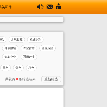
搞笑证件
花鸟
古玩收藏
机械制造
钟表眼镜
珠宝首饰
金融保险
知名企业
通用行业
黑色
紫色
橙色
共获得
0
条筛选结果
重新筛选