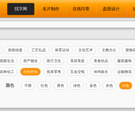
找字网
名片制作
在线印章
盘面设计
游戏动漫
工艺礼品
体育运动
文化艺术
文教办公
宠物
居家生活
房产物业
医疗卫生
美容美发
美食饮品
服装服饰
农林化工
水利环保
批发零售
五金交电
休闲娱乐
运输物流
颜色
不限
红色
黄色
绿色
蓝色
灰色
白色