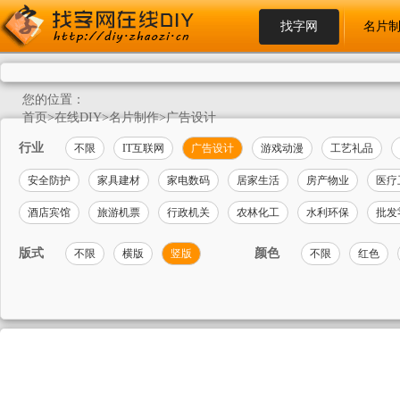
找字网
名片
您的位置：
首页
>
在线DIY
>
名片制作
>
广告设计
行业
不限
IT互联网
广告设计
游戏动漫
工艺礼品
安全防护
家具建材
家电数码
居家生活
房产物业
医疗
酒店宾馆
旅游机票
行政机关
农林化工
水利环保
批发
版式
颜色
不限
横版
竖版
不限
红色