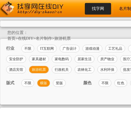
找字网
名片
您的位置：
首页
>
在线DIY
>
名片制作
>
旅游机票
行业
不限
IT互联网
广告设计
游戏动漫
工艺礼品
安全防护
家具建材
家电数码
居家生活
房产物业
医疗
酒店宾馆
旅游机票
行政机关
农林化工
水利环保
批发
版式
颜色
不限
横版
竖版
不限
红色