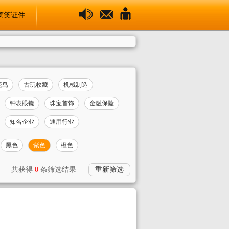
搞笑证件
花鸟
古玩收藏
机械制造
钟表眼镜
珠宝首饰
金融保险
知名企业
通用行业
黑色
紫色
橙色
共获得
0
条筛选结果
重新筛选