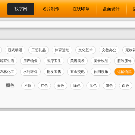
找字网
名片制作
在线印章
盘面设计
游戏动漫
工艺礼品
体育运动
文化艺术
文教办公
宠物
居家生活
房产物业
医疗卫生
美容美发
美食饮品
服装服饰
农林化工
水利环保
批发零售
五金交电
休闲娱乐
运输物流
颜色
不限
红色
黄色
绿色
蓝色
灰色
白色