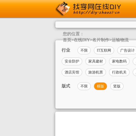
您的位置：
首页
>
在线DIY
>
名片制作
>
运输物流
行业
不限
IT互联网
广告设计
安全防护
家具建材
家电数码
酒店宾馆
旅游机票
行政机关
版式
不限
横版
竖版