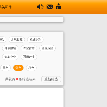
搞笑证件
花鸟
古玩收藏
机械制造
钟表眼镜
珠宝首饰
金融保险
知名企业
通用行业
黑色
紫色
橙色
共获得
0
条筛选结果
重新筛选