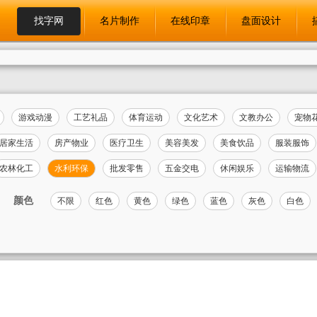
找字网
名片制作
在线印章
盘面设计
游戏动漫
工艺礼品
体育运动
文化艺术
文教办公
宠物
居家生活
房产物业
医疗卫生
美容美发
美食饮品
服装服饰
农林化工
水利环保
批发零售
五金交电
休闲娱乐
运输物流
颜色
不限
红色
黄色
绿色
蓝色
灰色
白色