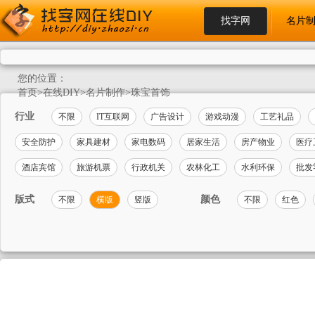
找字网
名片
您的位置：
首页
>
在线DIY
>
名片制作
>
珠宝首饰
行业
不限
IT互联网
广告设计
游戏动漫
工艺礼品
安全防护
家具建材
家电数码
居家生活
房产物业
医疗
酒店宾馆
旅游机票
行政机关
农林化工
水利环保
批发
版式
颜色
不限
横版
竖版
不限
红色