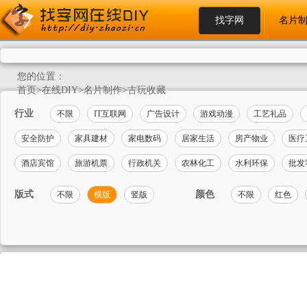
找字网
名片
您的位置：
首页
>
在线DIY
>
名片制作
>
古玩收藏
行业
不限
IT互联网
广告设计
游戏动漫
工艺礼品
安全防护
家具建材
家电数码
居家生活
房产物业
医疗
酒店宾馆
旅游机票
行政机关
农林化工
水利环保
批发
版式
颜色
不限
横版
竖版
不限
红色