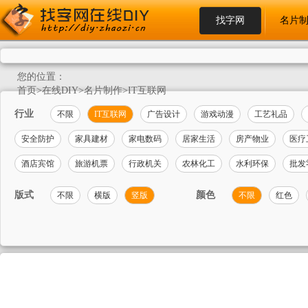
找字网
名片
您的位置：
首页
>
在线DIY
>
名片制作
>
IT互联网
行业
不限
IT互联网
广告设计
游戏动漫
工艺礼品
安全防护
家具建材
家电数码
居家生活
房产物业
医疗
酒店宾馆
旅游机票
行政机关
农林化工
水利环保
批发
版式
颜色
不限
横版
竖版
不限
红色