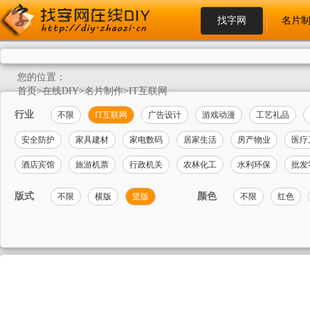
找字网
名片
您的位置：
首页
>
在线DIY
>
名片制作
>
IT互联网
行业
不限
IT互联网
广告设计
游戏动漫
工艺礼品
安全防护
家具建材
家电数码
居家生活
房产物业
医疗
酒店宾馆
旅游机票
行政机关
农林化工
水利环保
批发
版式
颜色
不限
横版
竖版
不限
红色