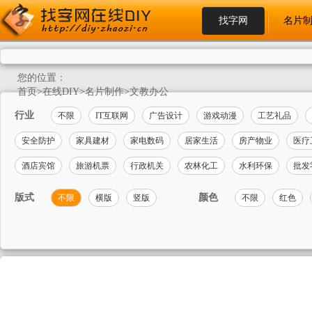
找字网
名片
您的位置：
首页
>
在线DIY
>
名片制作
>
文教办公
行业
不限
IT互联网
广告设计
游戏动漫
工艺礼品
安全防护
家具建材
家电数码
居家生活
房产物业
医疗
酒店宾馆
旅游机票
行政机关
农林化工
水利环保
批发
版式
颜色
不限
横版
竖版
不限
红色