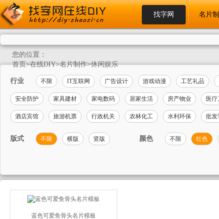
找字网
名片
您的位置：
首页
>
在线DIY
>
名片制作
>
休闲娱乐
行业
不限
IT互联网
广告设计
游戏动漫
工艺礼品
安全防护
家具建材
家电数码
居家生活
房产物业
医疗
酒店宾馆
旅游机票
行政机关
农林化工
水利环保
批发
版式
颜色
不限
横版
竖版
不限
红色
蓝色可爱鱼骨头名片模板