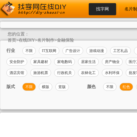
找字网
名片
您的位置：
首页
>
在线DIY
>
名片制作
>
金融保险
行业
不限
IT互联网
广告设计
游戏动漫
工艺礼品
安全防护
家具建材
家电数码
居家生活
房产物业
医疗
酒店宾馆
旅游机票
行政机关
农林化工
水利环保
批发
版式
颜色
不限
横版
竖版
不限
红色