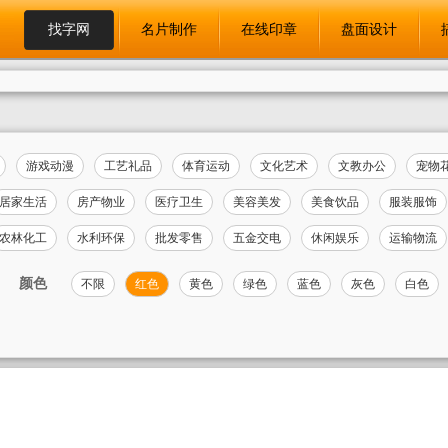
找字网
名片制作
在线印章
盘面设计
游戏动漫
工艺礼品
体育运动
文化艺术
文教办公
宠物
居家生活
房产物业
医疗卫生
美容美发
美食饮品
服装服饰
农林化工
水利环保
批发零售
五金交电
休闲娱乐
运输物流
颜色
不限
红色
黄色
绿色
蓝色
灰色
白色