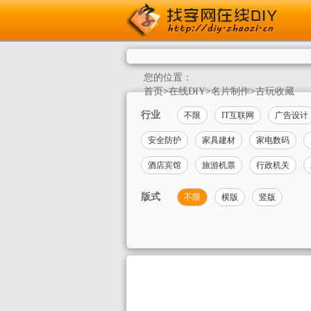
您的位置：
首页
>
在线DIY
>
名片制作
>
古玩收藏
行业
不限
IT互联网
广告设计
安全防护
家具建材
家电数码
酒店宾馆
旅游机票
行政机关
版式
不限
横版
竖版