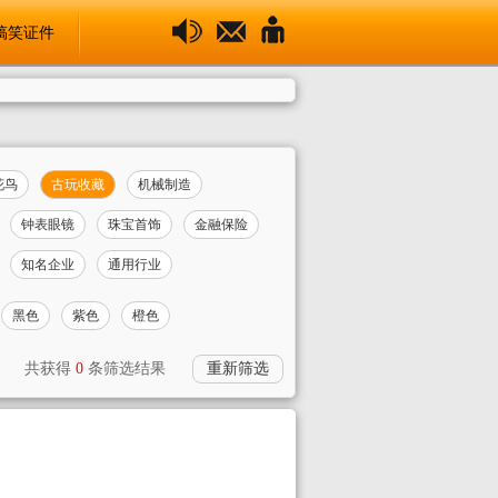
搞笑证件
花鸟
古玩收藏
机械制造
钟表眼镜
珠宝首饰
金融保险
知名企业
通用行业
黑色
紫色
橙色
共获得
0
条筛选结果
重新筛选