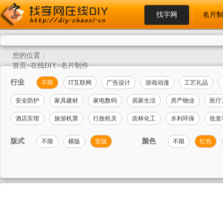
找字网
名片
您的位置：
首页
>
在线DIY
>
名片制作
行业
不限
IT互联网
广告设计
游戏动漫
工艺礼品
安全防护
家具建材
家电数码
居家生活
房产物业
医疗
酒店宾馆
旅游机票
行政机关
农林化工
水利环保
批发
版式
颜色
不限
横版
竖版
不限
红色