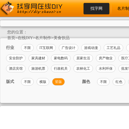
找字网
名片
您的位置：
首页
>
在线DIY
>
名片制作
>
美食饮品
行业
不限
IT互联网
广告设计
游戏动漫
工艺礼品
安全防护
家具建材
家电数码
居家生活
房产物业
医疗
酒店宾馆
旅游机票
行政机关
农林化工
水利环保
批发
版式
颜色
不限
横版
竖版
不限
红色