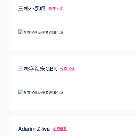
三极小黑帽
收费字体
三极字海宋GBK
收费字体
Adarim Zilwa
免费商用