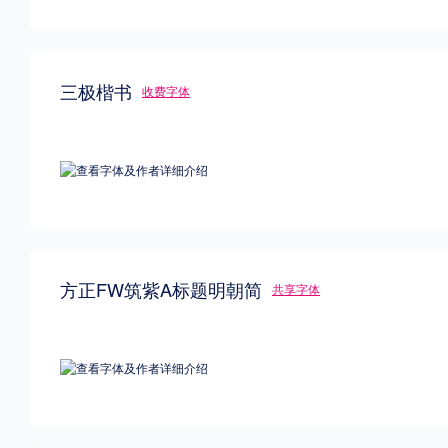
三极楷书
收费字体
方正FW筑紫A标题明朝简
共享字体