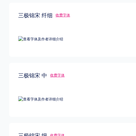
三极锦宋 纤细
收费字体
三极锦宋 中
收费字体
三极锦宋 细
收费字体