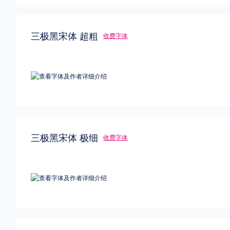
三极黑宋体 超粗
收费字体
三极黑宋体 极细
收费字体