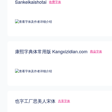
Sankeikaishotai
收费字体
康熙字典体常用版 Kangxizidian.com
商业字体
也字工厂思美人宋体
共享字体