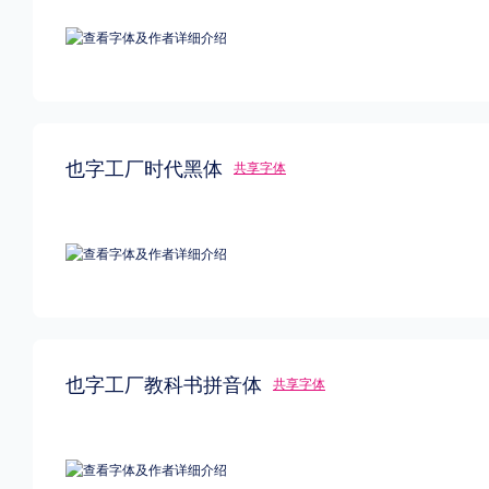
也字工厂时代黑体
共享字体
也字工厂教科书拼音体
共享字体