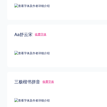
Aa舒云宋
收费字体
三极楷书拼音
收费字体