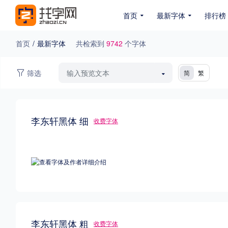
首页
最新字体
排行榜
首页
/
最新字体
共检索到
9742
个字体
专题
筛选
简
繁
免费下载
收费下载
免费商用
无下载
名人名家字体
公文字体
图案字体
李东轩黑体 细
收费字体
在线商用授权字体
付费下载排行
商用授权排行
总下载排行
浏览排行
收藏排行
浏览排行
手写标题字
创意标题字
优秀硬笔字
李东轩黑体 粗
收费字体