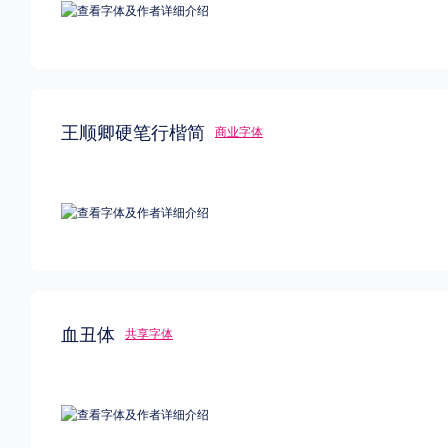
王顺卿硬笔行楷简
商业字体
血丑体
共享字体