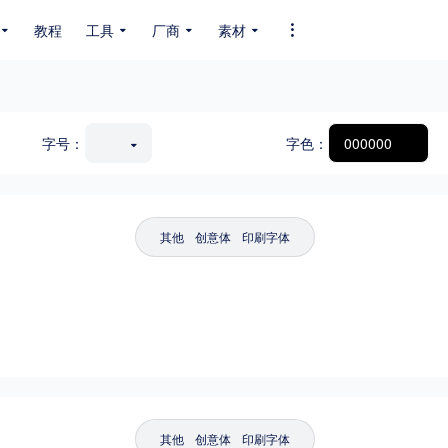
教程
工具
厂商
素材
全部字体
中文字体
英文字体
其它字体
编码
字号：
字色：
GB2312
GBK
GB18030
BIG5
SHIFT-JIS
EUC-JP
EUC-JP
UNICODE
其他
创意体
印刷字体
其他
创意体
印刷字体