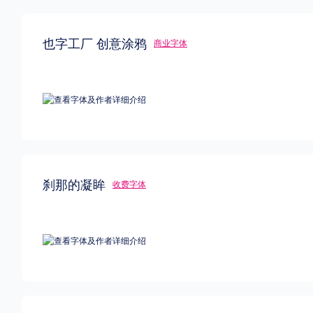
也字工厂 创意涂鸦
商业字体
刹那的凝眸
收费字体