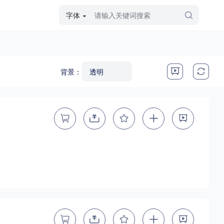
字体
字体高级筛选
外观
背景：
硬笔手写
毛笔飞白
粉笔勾绘
个性书体
美术手绘
儿童字体
涂鸦字体
哥特字体
印刷字体
更多