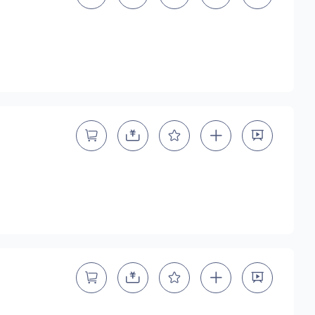
字型
手写手绘
创意设计
印刷字体
地区
中国大陆
中国港澳台
中国西藏
老挝
越南
泰国
缅甸
蒙古
日本
韩国
更多
用，有侵权风险！