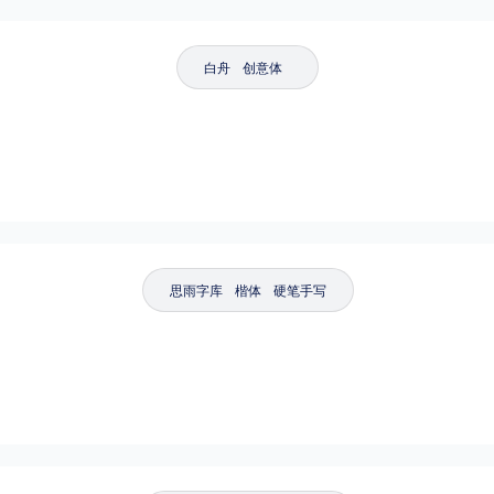
白舟
创意体
思雨字库
楷体
硬笔手写