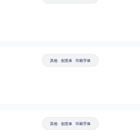
粗细
特粗
粗体
细体
特细
平台
适用电脑
适用手机
其他
创意体
印刷字体
，商业用途也需购买商用授权！不能在线购买的请联系版权方，联系不到版权方不要商
其他
创意体
印刷字体