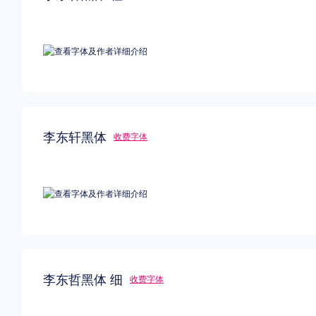
风格
力量
圆润
优雅
豪放
奇特
格式
.TTF
.OTF
.TTC
李东轩黑体
收费字体
重要提示：本站提供的字体除标注“
免费商用
”的字体外，即使显示“
免费下载
”
李东哲黑体 细
收费字体