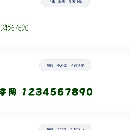
华康
篆书
复古怀旧
华康
美术体
卡通动漫
华康
手写体
毛笔飞白