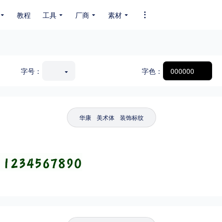
教程
工具
厂商
素材
全部字体
中文字体
英文字体
其它字体
编码
字号：
字色：
GB2312
GBK
GB18030
BIG5
SHIFT-JIS
EUC-JP
EUC-JP
UNICODE
华康
美术体
装饰标纹