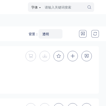
字体
字体高级筛选
外观
背景：
硬笔手写
毛笔飞白
粉笔勾绘
个性书体
暂不能直接购买商用授权
暂不提供下载
美术手绘
儿童字体
涂鸦字体
哥特字体
印刷字体
更多
暂不能直接购买商用授权
暂不提供下载