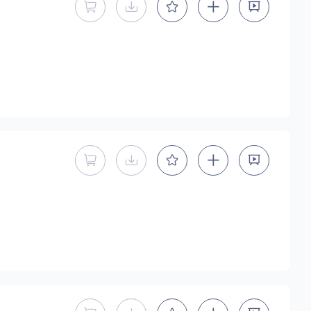
字型
手写手绘
创意设计
印刷字体
地区
中国大陆
中国港澳台
中国西藏
老挝
越南
暂不能直接购买商用授权
暂不提供下载
泰国
缅甸
蒙古
日本
韩国
更多
用，有侵权风险！
暂不能直接购买商用授权
暂不提供下载