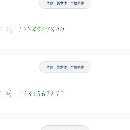
华康
美术体
个性书体
粗细
特粗
粗体
细体
特细
平台
适用电脑
适用手机
华康
美术体
个性书体
，商业用途也需购买商用授权！不能在线购买的请联系版权方，联系不到版权方不要商