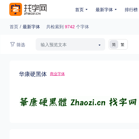
首页
最新字体
排行榜
首页
/
最新字体
共检索到
9742
个字体
专题
筛选
简
繁
免费下载
收费下载
免费商用
无下载
名人名家字体
公文字体
图案字体
华康硬黑体
商业字体
在线商用授权字体
付费下载排行
商用授权排行
总下载排行
浏览排行
收藏排行
浏览排行
手写标题字
创意标题字
优秀硬笔字