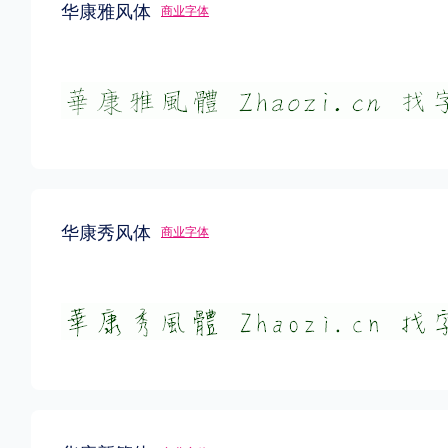
华康雅风体
商业字体
风格
力量
圆润
优雅
豪放
奇特
格式
.TTF
.OTF
.TTC
华康秀风体
商业字体
重要提示：本站提供的字体除标注“
免费商用
”的字体外，即使显示“
免费下载
”